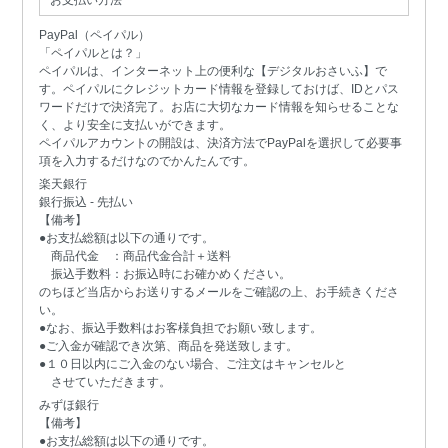
お支払い方法
PayPal（ペイパル）
「ペイパルとは？」
ペイパルは、インターネット上の便利な【デジタルおさいふ】で
す。ペイパルにクレジットカード情報を登録しておけば、IDとパス
ワードだけで決済完了。お店に大切なカード情報を知らせることな
く、より安全に支払いができます。
ペイパルアカウントの開設は、決済方法でPayPalを選択して必要事
項を入力するだけなのでかんたんです。
楽天銀行
銀行振込 - 先払い
【備考】
●お支払総額は以下の通りです。
商品代金 ：商品代金合計＋送料
振込手数料：お振込時にお確かめください。
のちほど当店からお送りするメールをご確認の上、お手続きくださ
い。
●なお、振込手数料はお客様負担でお願い致します。
●ご入金が確認でき次第、商品を発送致します。
●１０日以内にご入金のない場合、ご注文はキャンセルと
させていただきます。
みずほ銀行
【備考】
●お支払総額は以下の通りです。