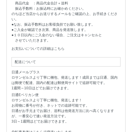
商品代金 ：商品代金合計＋送料
振込手数料：お振込時にお確かめください。
のちほど当店からお送りするメールをご確認の上、お手続きくださ
い。
●なお、振込手数料はお客様負担でお願い致します。
●ご入金が確認でき次第、商品を発送致します。
●１０日以内にご入金のない場合、ご注文はキャンセルと
させていただきます。
お支払いについての詳細はこちら
配送について
日通メールプラス
ロサンゼルスより丁寧に梱包、発送します！成田までは日通、国内
は郵便で配達、国内の配達は郵便局サイトで追跡可能です。
1週間～10日ほどでお届けできます。
日通Eペリカン便
ロサンゼルスより丁寧に梱包、発送します！
お荷物に番号が付き、ネットでの追跡可能です。
日通がお手元までお届け、送料は他発送方法に比べ高くなります
が、一番安心で速い発送方法です。
3日～1週間ほどでお届けできます。