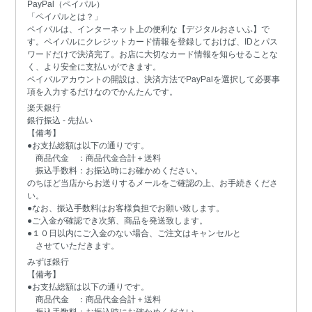
PayPal（ペイパル）
「ペイパルとは？」
ペイパルは、インターネット上の便利な【デジタルおさいふ】で
す。ペイパルにクレジットカード情報を登録しておけば、IDとパス
ワードだけで決済完了。お店に大切なカード情報を知らせることな
く、より安全に支払いができます。
ペイパルアカウントの開設は、決済方法でPayPalを選択して必要事
項を入力するだけなのでかんたんです。
楽天銀行
銀行振込 - 先払い
【備考】
●お支払総額は以下の通りです。
商品代金 ：商品代金合計＋送料
振込手数料：お振込時にお確かめください。
のちほど当店からお送りするメールをご確認の上、お手続きくださ
い。
●なお、振込手数料はお客様負担でお願い致します。
●ご入金が確認でき次第、商品を発送致します。
●１０日以内にご入金のない場合、ご注文はキャンセルと
させていただきます。
みずほ銀行
【備考】
●お支払総額は以下の通りです。
商品代金 ：商品代金合計＋送料
振込手数料：お振込時にお確かめください。