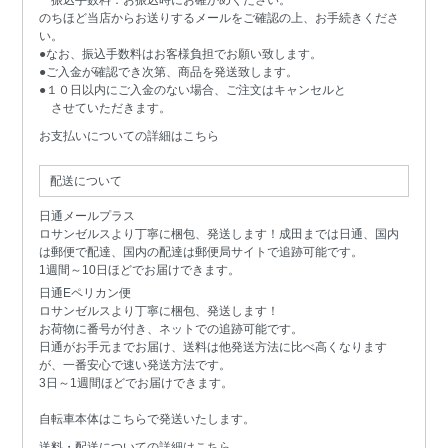
のちほど当店からお送りするメールをご確認の上、お手続きくださ
い。
●なお、振込手数料はお客様負担でお願い致します。
●ご入金が確認でき次第、商品を発送致します。
●１０日以内にご入金のない場合、ご注文はキャンセルと
させていただきます。
お支払いについての詳細はこちら
配送について
日通メールプラス
ロサンゼルスより丁寧に梱包、発送します！成田までは日通、国内
は郵便で配達、国内の配達は郵便局サイトで追跡可能です。
1週間～10日ほどでお届けできます。
日通Eペリカン便
ロサンゼルスより丁寧に梱包、発送します！
お荷物に番号が付き、ネットでの追跡可能です。
日通がお手元までお届け、送料は他発送方法に比べ高くなります
が、一番安心で速い発送方法です。
3日～1週間ほどでお届けできます。
自転車本体はこちらで発送いたします。
送料・配送についての詳細はこちら