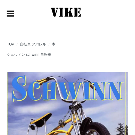
TOP
自転車 アパレル
本
シュウィン schwinn 自転車